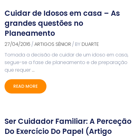
Cuidar de Idosos em casa – As
grandes questões no
Planeamento
27/04/2016
/
ARTIGOS SÉNIOR
/
BY
DUARTE
Tomada a decisão de cuidar de um idoso em casa,
segue-se a fase de planeamento e de preparação
que requer
…
READ MORE
Ser Cuidador Familiar: A Perceção
Do Exercício Do Papel (Artigo